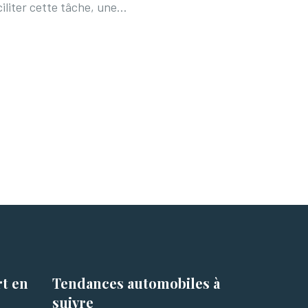
ciliter cette tâche, une…
rt
en
Tendances automobiles
à
suivre