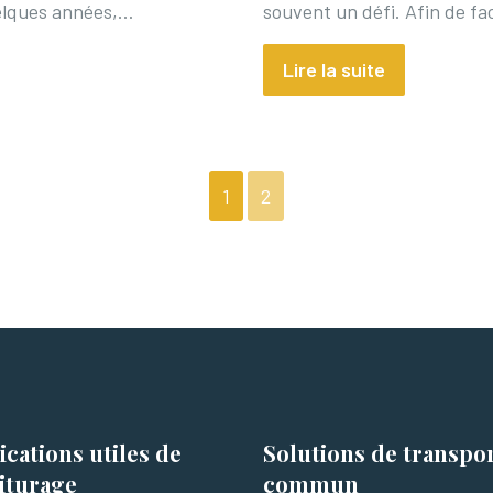
elques années,…
souvent un défi. Afin de fa
Lire la suite
1
2
ications utiles de
Solutions de transpo
iturage
commun