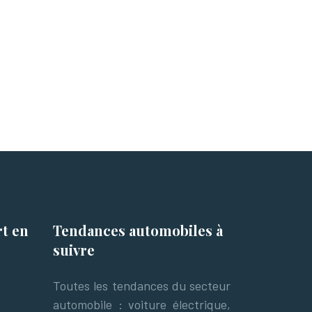
rt
en
Tendances automobiles
à
suivre
Toutes les tendances du secteur
automobile : voiture électrique,