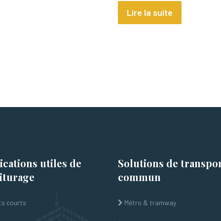
Lire la suite
ications utiles de
Solutions de transpo
iturage
commun
ts courts
Métro & tramway