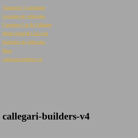
Transport / Logistique
Location de véhicules
Camping Car & Utilitaire
Moto Quad & Can-Am
Entretien de véhicules
Blog
callegari-builders-v4
callegari-builders-v4