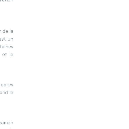
 de la
est un
taines
 et le
ropres
pond le
examen