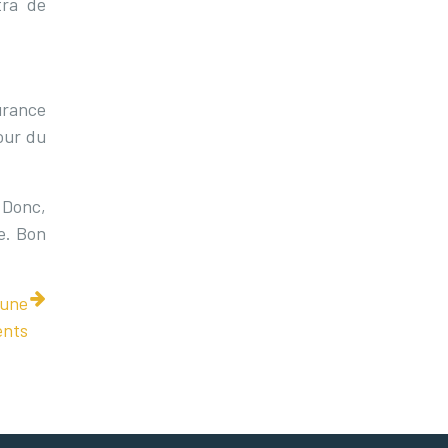
tra de
surance
tour du
 Donc,
e. Bon
 une
ents