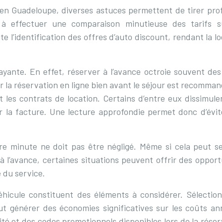
 en Guadeloupe, diverses astuces permettent de tirer prof
e à effectuer une comparaison minutieuse des tarifs s
e l’identification des offres d’auto discount, rendant la l
payante. En effet, réserver à l’avance octroie souvent des 
 la réservation en ligne bien avant le séjour est recomman
nt les contrats de location. Certains d’entre eux dissimul
r la facture. Une lecture approfondie permet donc d’évit
ière minute ne doit pas être négligé. Même si cela peut s
 à l’avance, certaines situations peuvent offrir des opport
 du service.
éhicule constituent des éléments à considérer. Sélection
ut générer des économies significatives sur les coûts an
lité et des codes promotionnels disponibles lors de la rése