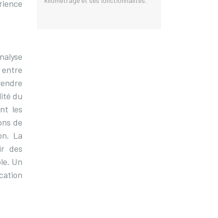
kilométrage et ses fonctionnalités.
rience
nalyse
x entre
prendre
lité du
nt les
ions de
on. La
ir des
ble. Un
ocation