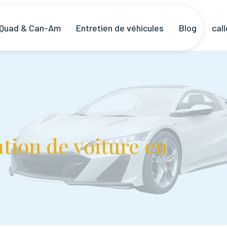
 Quad & Can-Am
Entretien de véhicules
Blog
cal
tion de voiture en