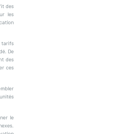
it des
ur les
ocation
tarifs
dé. De
ent des
er ces
embler
unités
ner le
nexes.
rvation