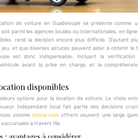
location de voiture en Guadeloupe se présente comme u
soit parmi les agences locales ou internationales, en lign
bles, rend la décision encore plus difficile. D’autant pl
 jeu, et que diverses astuces peuvent aider à obtenir le t
euse est donc indispensable, incluant la vérification
véhicule avant la prise en charge, et la compréhensi
ocation disponibles
usieurs options pour la location de voiture. Le choix ent
loueur indépendant local fait partie des décisions cruci
gences comme
zotcar.com
offrent souvent une large ga
succursales à travers l’île.
es : avantages à considérer