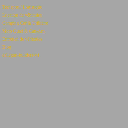
Transport / Logistique
Location de véhicules
Camping Car & Utilitaire
Moto Quad & Can-Am
Entretien de véhicules
Blog
callegari-builders-v4